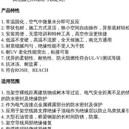
产品特性
1. 常温固化，空气中微量水分即可反应
2. 带状包材，施工方式灵活，狭小空间自由操作，异形底材轻
3. 安装简便，无需培训和特种工具，高空作业更快捷
4. 低温不变硬，高温不流胶，全天候施工，南北方通用
5. 材质细腻均匀，绝缘性能不受人为干扰
6. 耐UV 老化性能突出，粘接可靠
7. 优异的柔韧性、耐热性、防火阻燃性符合UL-V1测试等级
8. 抗冰冻、耐盐雾，
9. 符合ROSH、REACH
适用范围
1. 当架空裸线距离建筑物或树木等过近、电气安全距离不足
的防水密封及绝缘防护
2. 作为电气连接点金属裸露部分的防水密封及保护
3. 应用于架空线路支撑绝缘子顶端作为绝缘层以防止鸟类筑巢
4. 大型石油管道，桥梁钢架的长时间防锈，防腐。
5. 架空导线局部绝缘修复
6. 电缆终端轻微破损修复