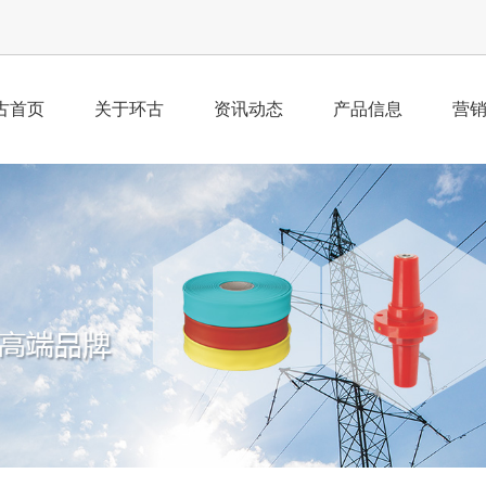
古首页
关于环古
资讯动态
产品信息
营
公司简介
公司新闻
产品总汇
业
荣誉资质
行业动态
经
企业理念
工
组织架构
董事寄语