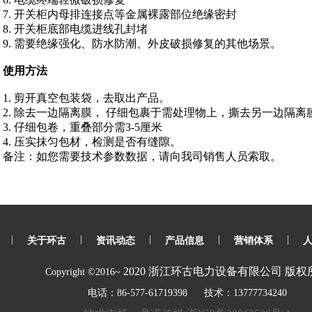
7. 开关柜内母排连接点等金属裸露部位绝缘密封
8. 开关柜底部电缆进线孔封堵
9. 需要绝缘强化、防水防潮、外皮破损修复的其他场景。
使用方法
1. 剪开真空包装袋，去取出产品。
2. 除去一边隔离膜， 仔细包裹于需处理物上，撕去另一边隔离
3. 仔细包卷，重叠部分需3-5厘米
4. 压实抹匀包材，检测是否有缝隙。
备注：如您需要技术参数数据，请向我司销售人员索取。
|
|
|
|
|
关于环古
资讯动态
产品信息
营销体系
2020
浙江环古电力设备有限公司
版权
Copyright ©2016~
电话：86-577-61719398 技术：13777734240