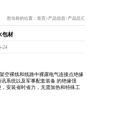
您当前的位置：
首页>
产品信息>
产品总汇
防水包材
-24
缆、 架空裸线和线路中裸露电气连接点绝缘
讯系统以及军事配套装备 的绝缘强
便，安装省时省力，无需加热和特殊工
。