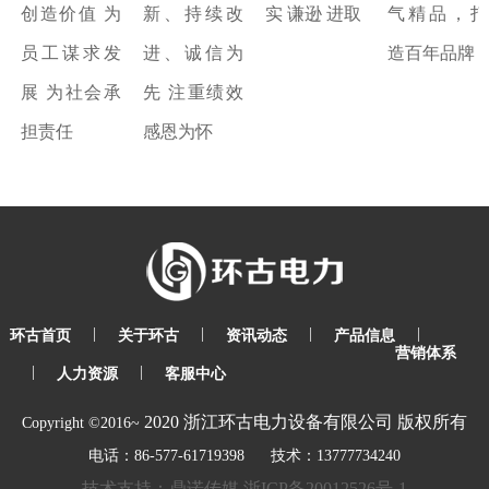
创造价值 为
新、持续改
实 谦逊 进取
气精品，打
员工谋求发
进、诚信为
造百年品牌
展 为社会承
先 注重绩效
担责任
感恩为怀
|
|
|
|
环古首页
关于环古
资讯动态
产品信息
营销体系
|
|
人力资源
客服中心
2020
浙江环古电力设备有限公司
版权所有
Copyright ©2016~
电话：86-577-61719398 技术：13777734240
技术支持：鼎诺传媒
浙ICP备20012526号-1