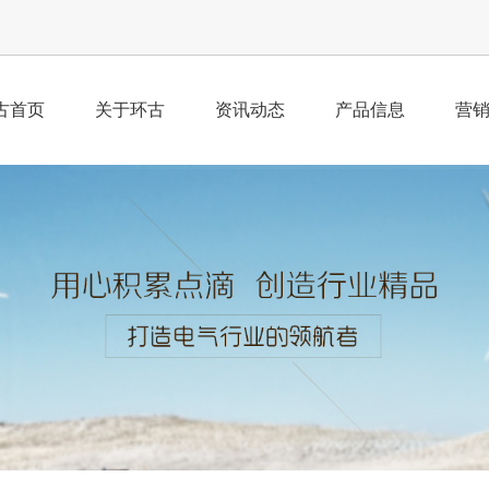
古首页
关于环古
资讯动态
产品信息
营
公司简介
公司新闻
产品总汇
业
荣誉资质
行业动态
经
企业理念
工
组织架构
董事寄语